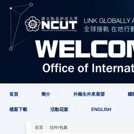
跳
到
主
要
內
容
區
首頁
簡介
外籍生外來展望
國
檔案下載
活動花絮
ENGLISH
首頁
信件/包裹