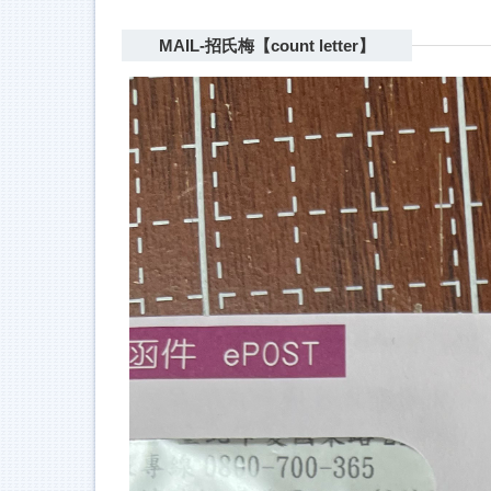
MAIL-招氏梅【count letter】