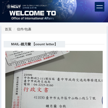
跳
到
主
要
內
容
首頁
信件/包裹
區
MAIL-鍾月蘭 【count letter】