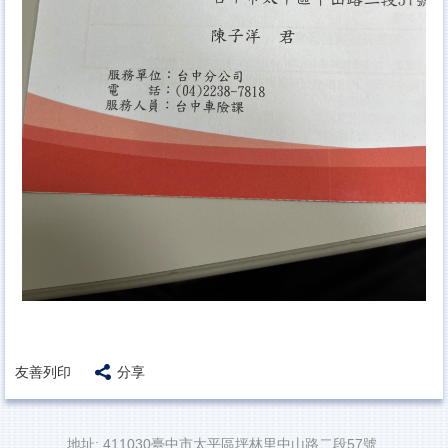
友善列印
分享
地址: 411030臺中市太平區坪林里中山路二段57號