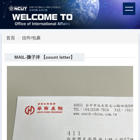
跳
到
主
要
內
容
首頁
信件/包裹
區
MAIL-陳子洋 【count letter】