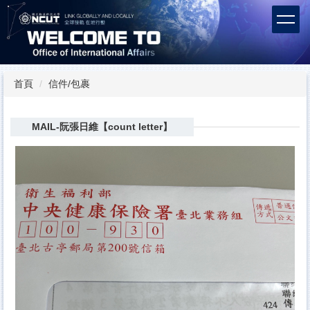
跳
到
主
要
內
容
首頁
信件/包裹
區
MAIL-阮張日維【count letter】