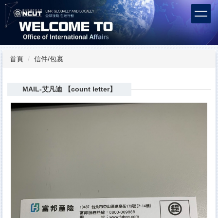
跳
到
主
要
內
容
首頁
信件/包裹
區
MAIL-艾凡迪 【count letter】