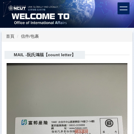
跳
到
主
要
內
容
首頁
信件/包裹
區
MAIL -阮氏鴻福【count letter】