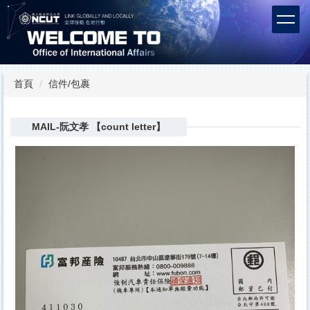
跳
到
主
要
內
容
首頁
信件/包裹
區
MAIL-阮文孝 【count letter】