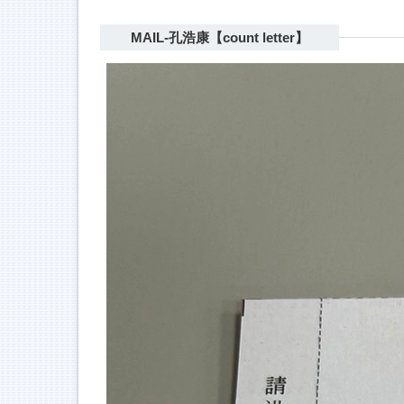
MAIL-孔浩康【count letter】