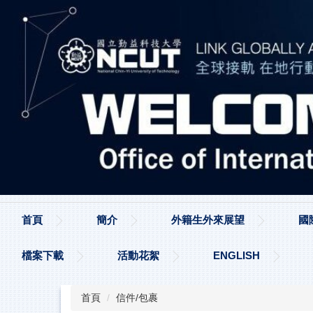
跳
到
主
要
內
容
區
首頁
簡介
外籍生外來展望
國
檔案下載
活動花絮
ENGLISH
首頁
信件/包裹