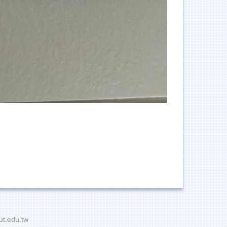
t.edu.tw