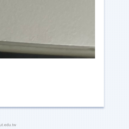
t.edu.tw