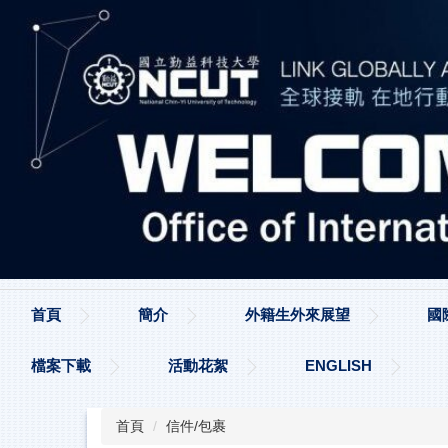
跳
到
主
要
內
容
區
首頁
簡介
外籍生外來展望
國
檔案下載
活動花絮
ENGLISH
首頁
信件/包裹