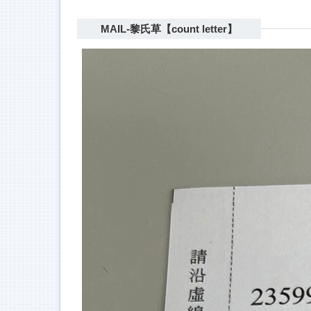
MAIL-黎氏草【count letter】