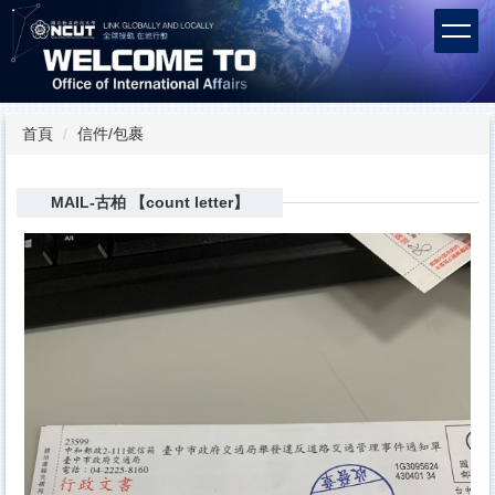
跳
到
主
要
內
容
首頁
信件/包裹
區
MAIL-古柏 【count letter】