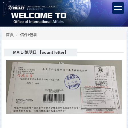
跳
到
主
要
內
容
首頁
信件/包裹
區
MAIL-陳明日 【count letter】