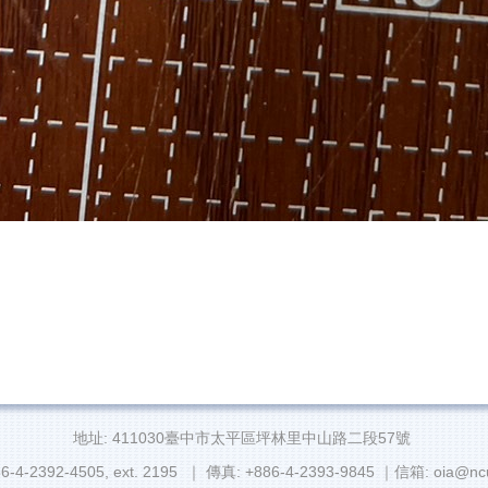
地址: 411030臺中市太平區坪林里中山路二段57號
6-4-2392-4505, ext. 2195 ｜ 傳真: +886-4-2393-9845 ｜信箱: oia@ncu