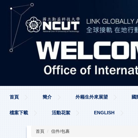
跳
到
主
要
內
容
區
首頁
簡介
外籍生外來展望
國
檔案下載
活動花絮
ENGLISH
首頁
信件/包裹