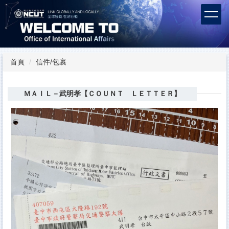
跳
到
主
要
內
容
首頁
信件/包裹
區
ＭＡＩＬ－武明孝【ＣＯＵＮＴ ＬＥＴＴＥＲ】