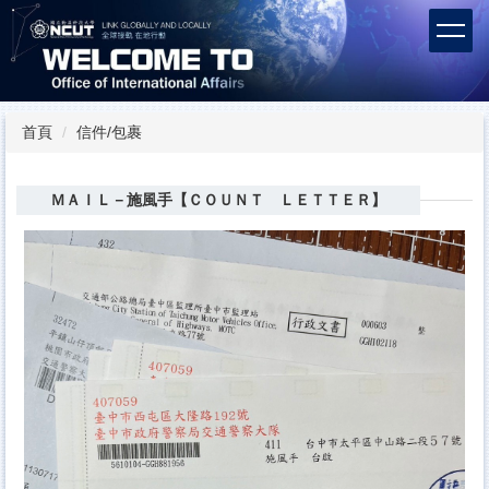
跳
到
主
要
內
容
首頁
信件/包裹
區
ＭＡＩＬ－施風手【ＣＯＵＮＴ ＬＥＴＴＥＲ】