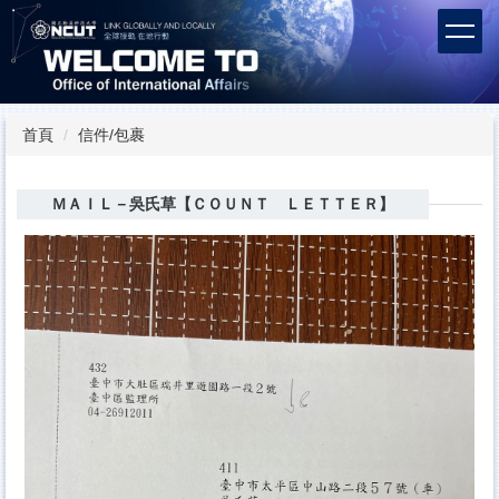
跳
到
主
要
內
容
首頁
信件/包裹
區
ＭＡＩＬ－吳氏草【ＣＯＵＮＴ ＬＥＴＴＥＲ】