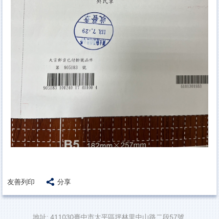
友善列印
分享
地址: 411030臺中市太平區坪林里中山路二段57號