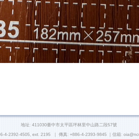
地址: 411030臺中市太平區坪林里中山路二段57號
6-4-2392-4505, ext. 2195 ｜ 傳真: +886-4-2393-9845 ｜信箱: oia@ncu