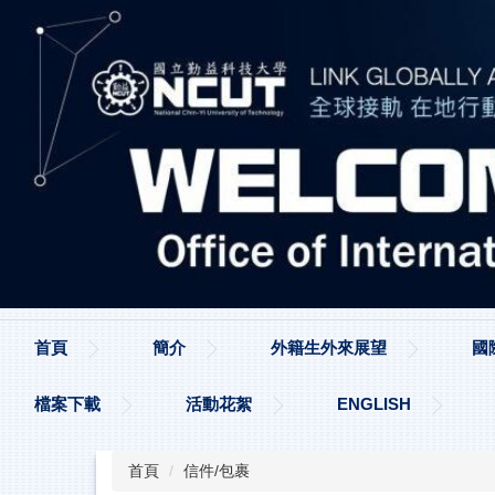
跳
到
主
要
內
容
區
首頁
簡介
外籍生外來展望
國
檔案下載
活動花絮
ENGLISH
首頁
信件/包裹