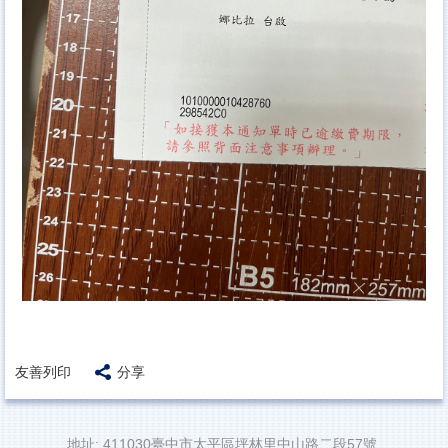
友善列印
分享
地址: 411030臺中市太平區坪林里中山路二段57號