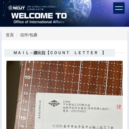
跳
到
主
要
內
容
首頁
信件/包裹
區
ＭＡＩＬ－娜比拉【ＣＯＵＮＴ ＬＥＴＴＥＲ 】