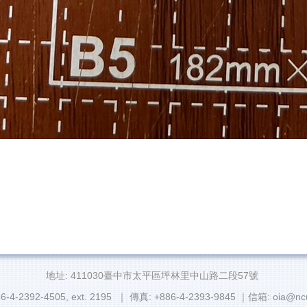
地址: 411030臺中市太平區坪林里中山路二段57號
6-4-2392-4505, ext. 2195 ｜ 傳真: +886-4-2393-9845 ｜信箱: oia@ncu