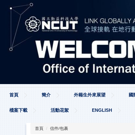
跳
到
主
要
內
容
區
首頁
簡介
外籍生外來展望
國
檔案下載
活動花絮
ENGLISH
首頁
信件/包裹