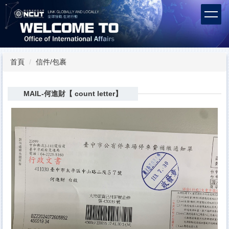
跳
到
主
要
內
容
首頁
信件/包裹
區
MAIL-何進財【 count letter】