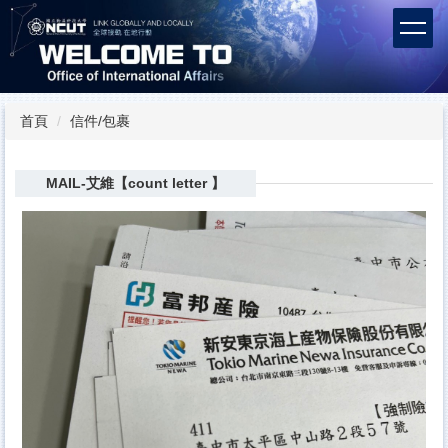
跳
到
主
要
內
容
首頁
信件/包裹
區
MAIL-艾維【count letter 】