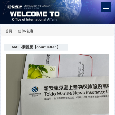
跳
到
主
要
內
容
首頁
信件/包裹
區
MAIL-裴晉慶【court letter 】