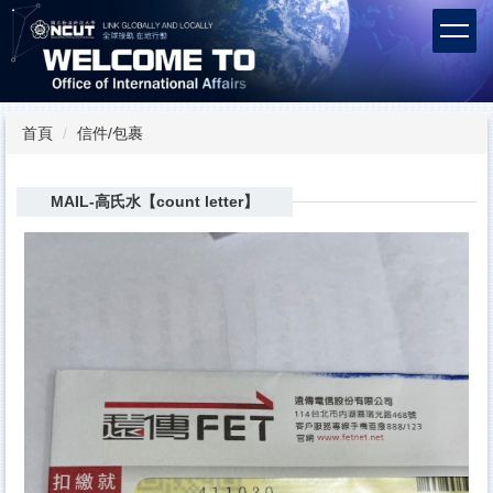
跳
到
主
要
內
容
首頁
信件/包裹
區
MAIL-高氏水【count letter】