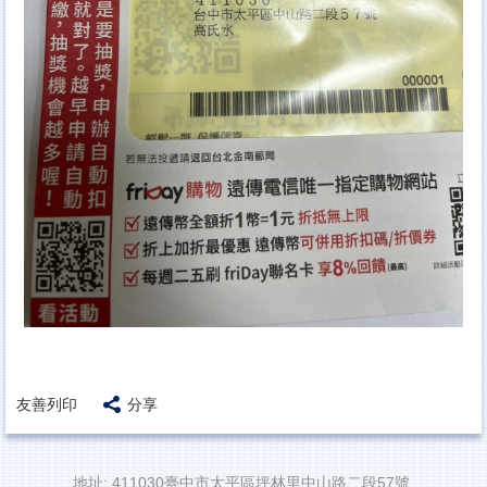
友善列印
分享
地址: 411030臺中市太平區坪林里中山路二段57號