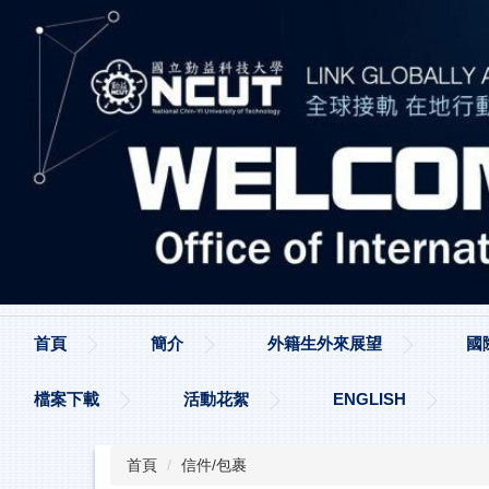
跳
到
主
要
內
容
區
首頁
簡介
外籍生外來展望
國
檔案下載
活動花絮
ENGLISH
首頁
信件/包裹