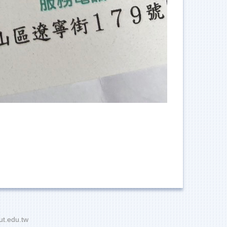
t.edu.tw