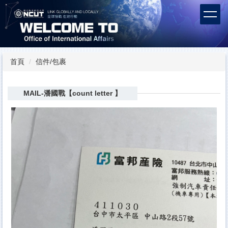
跳
到
主
要
內
容
首頁
信件/包裹
區
MAIL-潘國戰【count letter 】